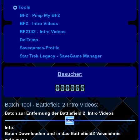
Tools
Codes
BF2 - Pimp My BF2
BF2 - Intro Videos
BF2142 - Intro Videos
DelTemp
Savegames-Profile
Star Trek Legacy - SaveGame Manager
Besucher:
Batch Tool - Battlefield 2 Intro Videos:
Batch zur Entfernung der Battlefield 2 Intro Videos
Info:
Batch Downloaden und in das Battlefield2 Verzeichnis
entpacken.