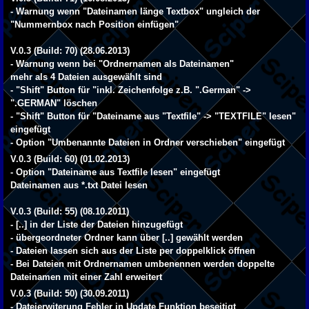
- Warnung wenn "Dateinamen länge Textbox" ungleich der
"Nummernbox nach Position einfügen"
V.0.3 (Build: 70) (28.06.2013)
- Warnung wenn bei "Ordnernamen als Dateinamen"
mehr als 4 Dateien ausgewählt sind
- "Shift" Button für "inkl. Zeichenfolge z.B. ".German" ->
".GERMAN" löschen
- "Shift" Button für "Dateiname aus "Textfile" -> "TEXTFILE" lesen"
eingefügt
- Option "Umbenannte Dateien in Ordner verschieben" eingefügt
V.0.3 (Build: 60) (01.02.2013)
- Option "Dateiname aus Textfile lesen" eingefügt
Dateinamen aus *.txt Datei lesen
V.0.3 (Build: 55) (08.10.2011)
- [..] in der Liste der Dateien hinzugefügt
- übergeordneter Ordner kann über [..] gewählt werden
- Dateien lassen sich aus der Liste per doppelklick öffnen
- Bei Dateien mit Ordnernamen umbenennen werden doppelte
Dateinamen mit einer Zahl erweitert
V.0.3 (Build: 50) (30.09.2011)
- Dateierwiterung Fehler in Update Funktion beseitigt