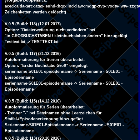
(Vorgabe Doppelklick:
aced-:aida-:arc-:atax-:euhd-:hqc-:ind-:law-:mdgp-:tvp-:vodtv-:wtv-:zzg
Zeichenketten werden gelöscht)
V.0.5 (Build: 118) (12.01.2017)
Option: "Dateierweiterung nicht verändern" bei
"in GROßBUCHSTABEN / kleinbuchstaben ändern" hinzugefügt
Testtext.txt -> TESTTEXT.txt
V.0.5 (Build: 117) (21.12.2016)
Autoformatierung für Serien überarbeitet:
Option: "Erster Buchstabe Groß" eingefügt
serienname S01E01 episodenname -> Serienname - S01E01 -
Episodenname
serienname-S01E01-episodenname -> Serienname - S01E01 -
Episodenname
V.0.5 (Build: 115) (14.12.2016)
Autoformatierung für Serien überarbeitet:
- Trenner "-" bei Dateinamen ohne Leerzeichen für
Staffel-/Episodenerkennung hinzugefügt
Serienname-S01E01-Episodenname -> Serienname - S01E01 -
Episodenname
V.0.5 (Build: 113) (29.10.2016)