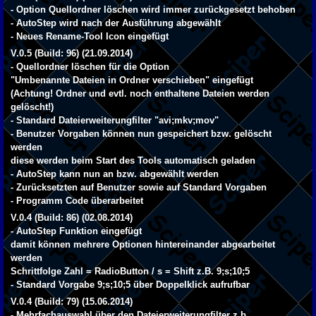
- Option Quellordner löschen wird immer zurückgesetzt behoben
- AutoStep wird nach der Ausführung abgewählt
- Neues Rename-Tool Icon eingefügt
V.0.5 (Build: 96) (21.09.2014)
- Quellordner löschen für die Option
"Umbenannte Dateien in Ordner verschieben" eingefügt
(Achtung! Ordner und evtl. noch enthaltene Dateien werden
gelöscht!)
- Standard Dateierweiterungfilter "avi;mkv;mov"
- Benutzer Vorgaben können nun gespeichert bzw. gelöscht
werden
diese werden beim Start des Tools automatisch geladen
- AutoStep kann nun an bzw. abgewählt werden
- Zurücksetzten auf Benutzer sowie auf Standard Vorgaben
- Programm Code überarbeitet
V.0.4 (Build: 86) (02.08.2014)
- AutoStep Funktion eingefügt
damit können mehrere Optionen hintereinander abgearbeitet
werden
Schrittfolge Zahl = RadioButton / s = Shift z.B. 9;s;10;5
- Standard Vorgabe 9;s;10;5 über Doppelklick aufrufbar
V.0.4 (Build: 79) (15.06.2014)
- Mehrfachauswahl über den Dateierweiterungfilter z.b.