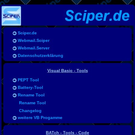
Sciper.de
Webmail.Sciper
Webmail.Server
Datenschutzerklärung
Visual Basic - Tools
PEPT Tool
Battery-Tool
Rename Tool
NumLockOn
Rename Tool
Tool Support
Changelog
weitere VB Progamme
BATch - Tools - Code