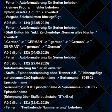
- Feher in Autoformatierung für Serien behoben
- kleinere Programmfehler behoben
Option: ersetze X durch Y erweitert
- Vorgabe Zeichenketten hinzugefügt
V.0.5 (Build: 134) (19.05.2019)
- Feher in Autoformatierung für Serien behoben
- Shift Button für "inkl. Zeichenfolge .German alles löschen"
erweitert:
".German" -> ".GERMAN" -> ".german" -> " German" -> "
GERMAN" -> " german" -> ".German"
V.0.5 (Build: 133) (04.05.2019)
- Feher in Autoformatierung für Serien behoben
V.0.5 (Build: 132) (27.04.2019)
Autoformatierung für Serien erweitert:
- Staffel-/Episodenerkennung ohne Trenner z.B. "-" hinzugefügt
seriennames01e01episodenname -> Serienname - S01E01 -
Episodenname
SeriennameS01E01Episodenname -> Serienname - S01E01 -
Episodenname
(Erkennung über Staffelbuchstabe "S"xxExx)
V.0.5 (Build: 131) (19.01.2019)
- Fehler in "Fortlaufende Nummerierung" behoben