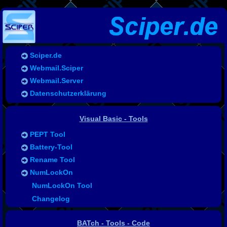
Sciper.de
Webmail.Sciper
Webmail.Server
Datenschutzerklärung
Visual Basic - Tools
PEPT Tool
Battery-Tool
Rename Tool
NumLockOn
Tool Support
NumLockOn Tool
weitere VB Progamme
Changelog
BATch - Tools - Code