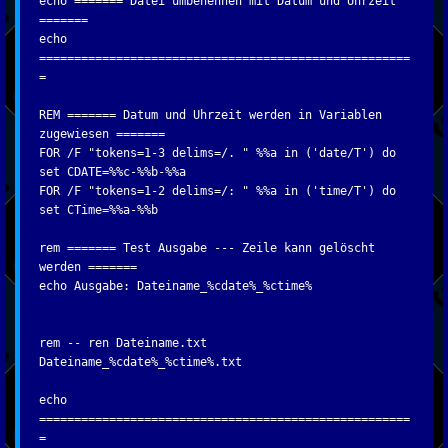
echo ======= Datei umbenennen mit Datum und Uhrzeit
=======
echo
=====================================================
=
REM ======= Datum und Uhrzeit werden in Variablen
zugewiesen =======
FOR /F "tokens=1-3 delims=/. " %%a in ('date/T') do
set CDATE=%%c-%%b-%%a
FOR /F "tokens=1-2 delims=/: " %%a in ('time/T') do
set CTime=%%a-%%b
rem ======= Test Ausgabe --- Zeile kann gelöscht
werden =======
echo Ausgabe: Dateiname_%cdate%_%ctime%
rem -- ren Dateiname.txt
Dateiname_%cdate%_%ctime%.txt
echo
=====================================================
=