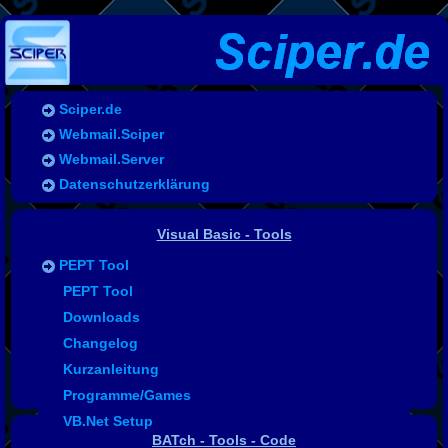
Sciper.de
Webmail.Sciper
Webmail.Server
Datenschutzerklärung
Visual Basic - Tools
PEPT Tool
Battery-Tool
PEPT Tool
Rename Tool
Downloads
NumLockOn
Changelog
Tool Support
Kurzanleitung
weitere VB Progamme
Programme/Games
VB.Net Setup
BATch - Tools - Code